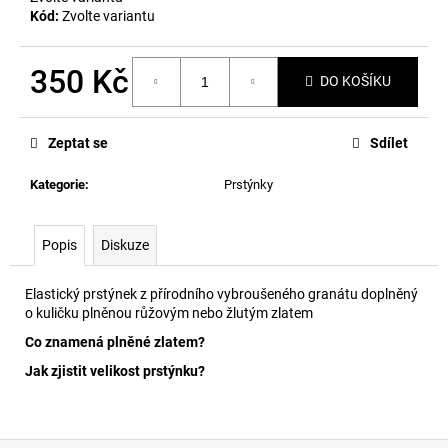
č
Kód:
Zvolte variantu
u
j
e
350 Kč
DO KOŠÍKU
m
Měrná
e
cena:
Zeptat se
Sdílet
Kategorie
:
Prstýnky
Popis
Diskuze
Elastický prstýnek z přírodního vybroušeného granátu doplněný
o kuličku plněnou růžovým nebo žlutým zlatem
Co znamená plněné zlatem?
Jak zjistit velikost prstýnku?