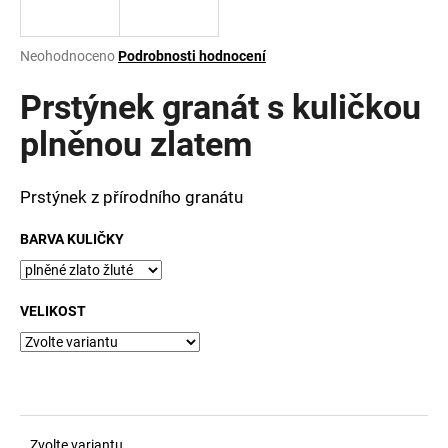
a
j
Průměrné
Neohodnoceno
Podrobnosti hodnocení
í
hodnocení
produktu
Prstýnek granát s kuličkou
t
je
?
0,0
plněnou zlatem
z
5
hvězdiček.
Prstýnek z přírodního granátu
HLEDAT
BARVA KULIČKY
VELIKOST
D
o
p
o
r
u
Zvolte variantu