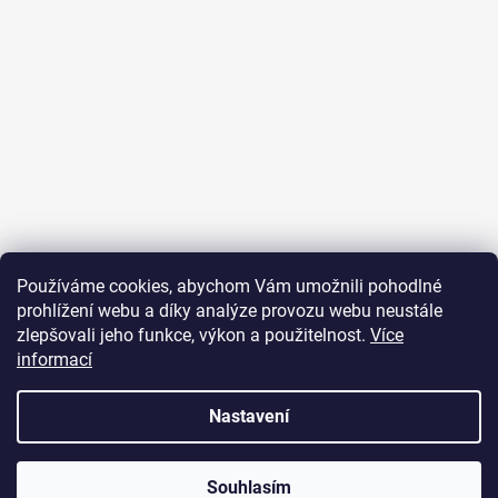
Sledovat na Instagramu
Používáme cookies, abychom Vám umožnili pohodlné
prohlížení webu a díky analýze provozu webu neustále
Přijímáme online platby
zlepšovali jeho funkce, výkon a použitelnost.
Více
informací
Nastavení
Vytvořil Shoptet
Souhlasím
Copyright 2026
JUST FOR YOU
. Všechna práva vyhrazena.