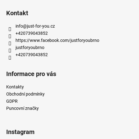
Z
á
Kontakt
p
a
info
@
just-for-you.cz
t
+420739043852
í
https://www.facebook.com/justforyoubrno
justforyoubrno
+420739043852
Informace pro vás
Kontakty
Obchodní podmínky
GDPR
Puncovní značky
Instagram