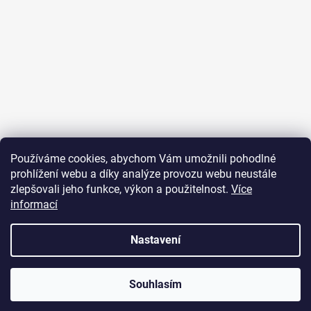
Sledovat na Instagramu
Používáme cookies, abychom Vám umožnili pohodlné
prohlížení webu a díky analýze provozu webu neustále
Přijímáme online platby
zlepšovali jeho funkce, výkon a použitelnost.
Více
informací
Nastavení
Vytvořil Shoptet
Souhlasím
Copyright 2026
JUST FOR YOU
. Všechna práva vyhrazena.
U objednávek nad 2000 Kč je poštovné zdarma.