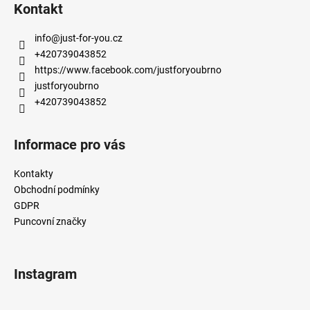
á
Kontakt
p
a
info
@
just-for-you.cz
t
+420739043852
í
https://www.facebook.com/justforyoubrno
justforyoubrno
+420739043852
Informace pro vás
Kontakty
Obchodní podmínky
GDPR
Puncovní značky
Instagram