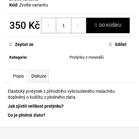
č
Kód:
Zvolte variantu
u
j
e
350 Kč
DO KOŠÍKU
m
Měrná
e
cena:
Zeptat se
Sdílet
Kategorie
:
Prstýnky z minerálů
Popis
Diskuze
Elastický prstýnek z přírodního vybroušeného malachitu
doplněný o kuličku z plněného zlata.
Jak zjistit velikost prstýnku?
Co je plněné zlato?
Z