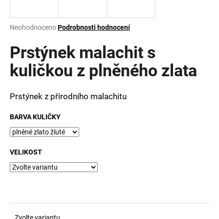
a
j
Průměrné
Neohodnoceno
Podrobnosti hodnocení
í
hodnocení
produktu
Prstýnek malachit s
t
je
?
0,0
kuličkou z plněného zlata
z
5
hvězdiček.
Prstýnek z přírodního malachitu
HLEDAT
BARVA KULIČKY
VELIKOST
D
o
p
o
r
u
Zvolte variantu