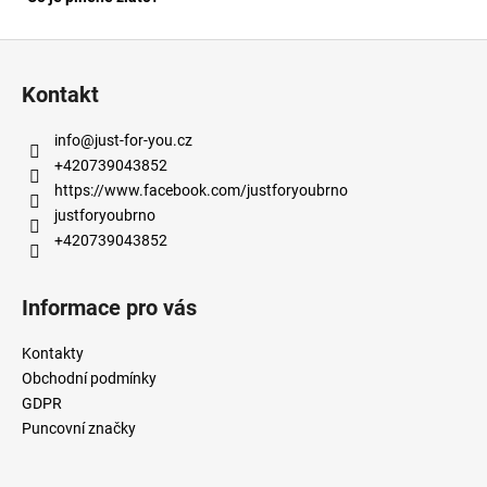
Z
á
Kontakt
p
a
info
@
just-for-you.cz
t
+420739043852
í
https://www.facebook.com/justforyoubrno
justforyoubrno
+420739043852
Informace pro vás
Kontakty
Obchodní podmínky
GDPR
Puncovní značky