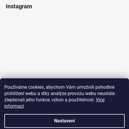
Instagram
Sledovat na Instagramu
Používáme cookies, abychom Vám umožnili pohodlné
prohlížení webu a díky analýze provozu webu neustále
Přijímáme online platby
zlepšovali jeho funkce, výkon a použitelnost.
Více
informací
Nastavení