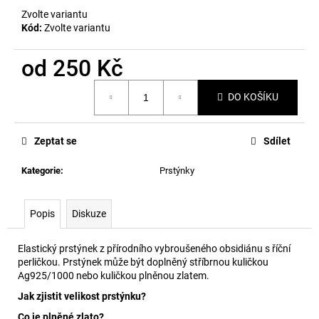
č
Zvolte variantu
u
Kód:
Zvolte variantu
j
e
od
250 Kč
m
e
Měrná
DO KOŠÍKU
cena:
Zeptat se
Sdílet
Kategorie
:
Prstýnky
Popis
Diskuze
Elastický prstýnek z přírodního vybroušeného obsidiánu s říční
perličkou. Prstýnek může být doplněný stříbrnou kuličkou
Ag925/1000 nebo kuličkou plněnou zlatem.
Jak zjistit velikost prstýnku?
Co je plněné zlato?