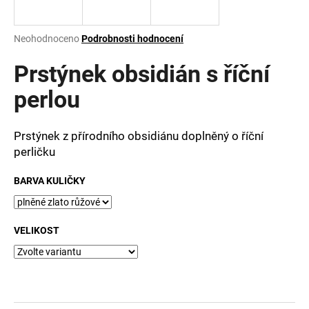
a
j
Průměrné
Neohodnoceno
Podrobnosti hodnocení
í
hodnocení
produktu
Prstýnek obsidián s říční
t
je
?
0,0
perlou
z
5
hvězdiček.
Prstýnek z přírodního obsidiánu doplněný o říční
perličku
HLEDAT
BARVA KULIČKY
D
VELIKOST
o
p
o
r
u